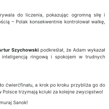
ywala do liczenia, pokazując ogromną siłę i
ością – Polak konsekwentnie kontrolował walkę,
Artur Szychowski
podkreślał, że Adam wykazał
ą inteligencją ringową i spokojem w trudnych
 ćwierćfinału, a krok po kroku przybliża go do
w Polsce trzymają kciuki za kolejne zwycięstwo!
muraj Sanok!