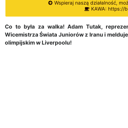
Wspieraj naszą działalność, mo
KAWA: https://b
Co to była za walka! Adam Tutak, reprez
Wicemistrza Świata Juniorów z Iranu i melduje
olimpijskim w Liverpoolu!