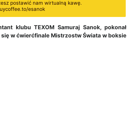
żesz postawić nam wirtualną kawę.
uycoffee.to/esanok
entant klubu TEXOM Samuraj Sanok, pokonał
 się w ćwierćfinale Mistrzostw Świata w boksie