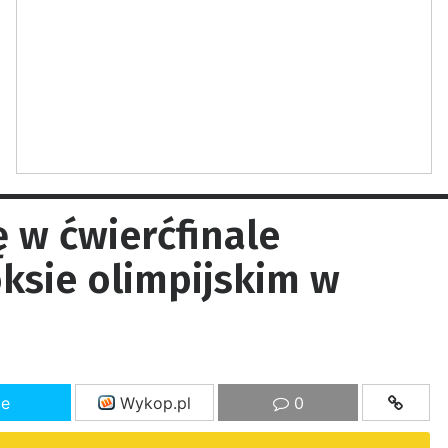
 w ćwierćfinale
ksie olimpijskim w
ze
Wykop.pl
0