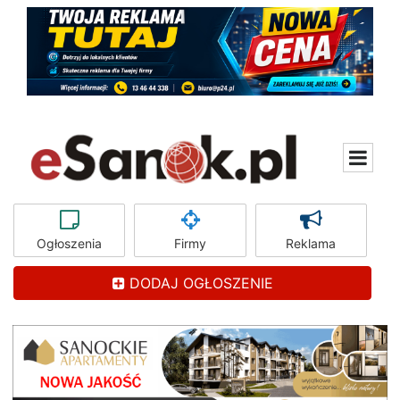
Ogłoszenia
Firmy
Reklama
DODAJ OGŁOSZENIE