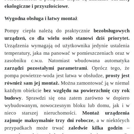
ekologiczne i przyszłościowe
.
Wygodna obsługa i łatwy montaż
Pompy ciepła należą do praktycznie
bezobsługowych
urządzeń, co dla wielu osób stanowi dziś priorytet.
Urządzenia wymagają od użytkownika jedynie ustalenia
temperatury, jaka ma panować w pomieszczeniach oraz w
zasobniku c.w.u. Natomiast wbudowana automatyka
zarządzi pozostałymi parametrami
. Oprócz tego, że
pompa powietrze-woda jest łatwa w obsłudze,
prosty jest
również sam jej montaż.
Można zamontować ją w niemal
każdym obiekcie
bez względu na powierzchnię czy rok
budowy
. Sprawdzi się ona zatem zarówno w dopiero
wybudowanym, nowoczesnym bloku lub domu, jak i w
nieco starszej nieruchomości.
Montaż urządzenia
zajmuje maksymalnie trzy dni robocze
, a w niektórych
przypadkach może trwać
zaledwie kilka godzin
–