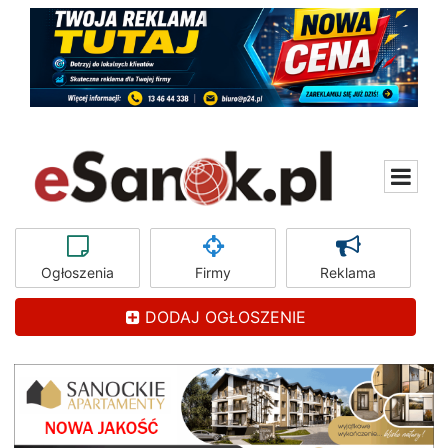
Ogłoszenia
Firmy
Reklama
DODAJ OGŁOSZENIE