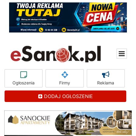
Ogłoszenia
Firmy
Reklama
DODAJ OGŁOSZENIE