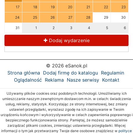
17
18
19
20
21
22
23
24
25
26
27
28
29
30
31
1
2
3
4
5
6
Dodaj wydarzenie
© 2026 eSanok.pl
Strona główna
Dodaj firmę do katalogu
Regulamin
Oglądalność
Reklama
Nasze serwisy
Kontakt
Używamy plików cookies oraz podobnych technologii. Umożliwiamy ich
umieszczanie naszym zewnętrznym dostawcom m.in. w celach: świadczenia
usług, reklamy, statystyk. Korzystając ze strony internetowej, bez zmiany
ustawień przeglądarki, wyrażasz zgodę na ich zapisywanie w Twoim
urządzeniu końcowym i wykorzystywanie w celach zapewnienia poprawnego i
bezpiecznego funkcjonowania strony. Pamiętaj, że możesz samodzielnie
zarządzać plikami cookies, zmieniając ustawienia przeglądarki. Więcej
informacji o tym jak przetwarzamy Twoje dane osobowe znajdziesz w
polityce