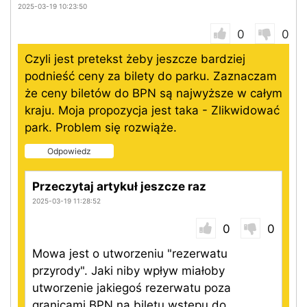
2025-03-19 10:23:50
0
0
Czyli jest pretekst żeby jeszcze bardziej
podnieść ceny za bilety do parku. Zaznaczam
że ceny biletów do BPN są najwyższe w całym
kraju. Moja propozycja jest taka - Zlikwidować
park. Problem się rozwiąże.
Odpowiedz
Przeczytaj artykuł jeszcze raz
2025-03-19 11:28:52
0
0
Mowa jest o utworzeniu "rezerwatu
przyrody". Jaki niby wpływ miałoby
utworzenie jakiegoś rezerwatu poza
granicami BPN na biletu wstępu do