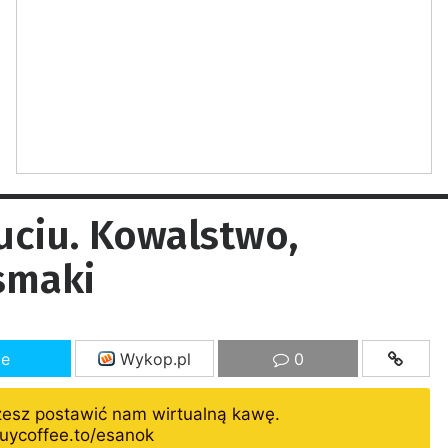
uciu. Kowalstwo,
 smaki
ze
Wykop.pl
0
żesz postawić nam wirtualną kawę.
uycoffee.to/esanok