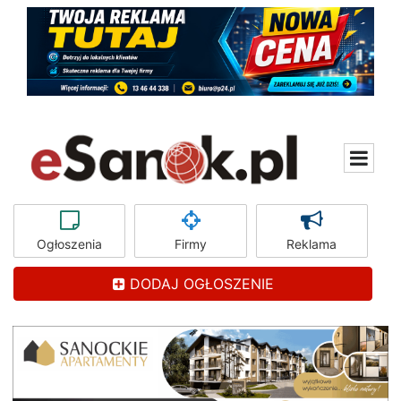
Ogłoszenia
Firmy
Reklama
DODAJ OGŁOSZENIE