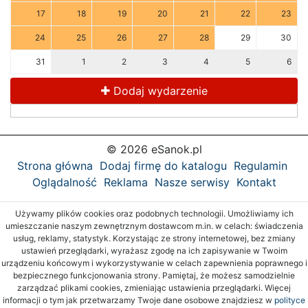
17
18
19
20
21
22
23
24
25
26
27
28
29
30
31
1
2
3
4
5
6
Dodaj wydarzenie
© 2026 eSanok.pl
Strona główna
Dodaj firmę do katalogu
Regulamin
Oglądalność
Reklama
Nasze serwisy
Kontakt
Używamy plików cookies oraz podobnych technologii. Umożliwiamy ich
umieszczanie naszym zewnętrznym dostawcom m.in. w celach: świadczenia
usług, reklamy, statystyk. Korzystając ze strony internetowej, bez zmiany
ustawień przeglądarki, wyrażasz zgodę na ich zapisywanie w Twoim
urządzeniu końcowym i wykorzystywanie w celach zapewnienia poprawnego i
bezpiecznego funkcjonowania strony. Pamiętaj, że możesz samodzielnie
zarządzać plikami cookies, zmieniając ustawienia przeglądarki. Więcej
informacji o tym jak przetwarzamy Twoje dane osobowe znajdziesz w
polityce