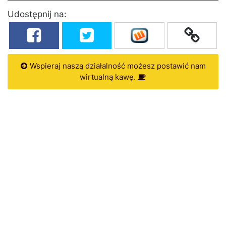
Udostępnij na:
Wspieraj naszą działalność możesz postawić nam
wirtualną kawę.