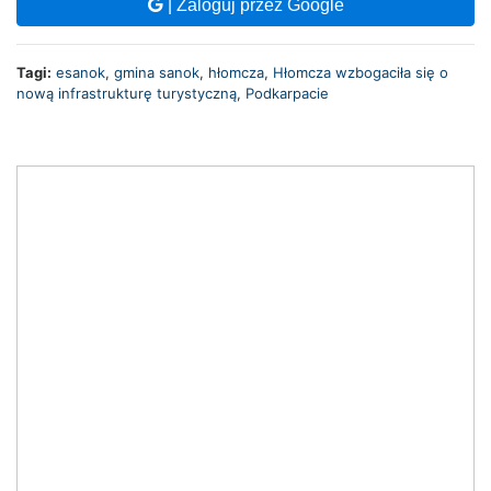
| Zaloguj przez Google
Tagi:
esanok
,
gmina sanok
,
hłomcza
,
Hłomcza wzbogaciła się o
nową infrastrukturę turystyczną
,
Podkarpacie