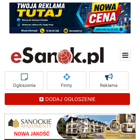
Ogłoszenia
Firmy
Reklama
DODAJ OGŁOSZENIE