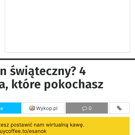
n świąteczny? 4
la, które pokochasz
ze
Wykop.pl
0
żesz postawić nam wirtualną kawę.
uycoffee.to/esanok