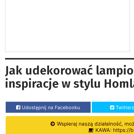
Jak udekorować lampio
inspiracje w stylu Hom
Udostępnij na Facebooku
Twitter
Wspieraj naszą działalność, mo
KAWA: https://b