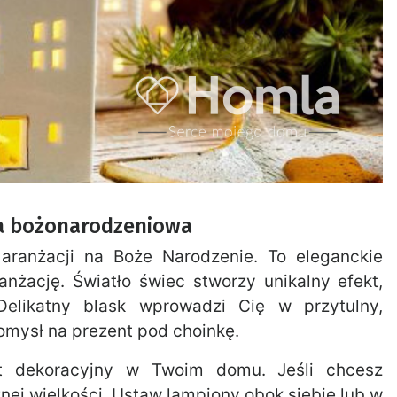
ja bożonarodzeniowa
ranżacji na Boże Narodzenie. To eleganckie
anżację. Światło świec stworzy unikalny efekt,
 Delikatny blask wprowadzi Cię w przytulny,
omysł na prezent pod choinkę.
t dekoracyjny w Twoim domu. Jeśli chcesz
nej wielkości. Ustaw lampiony obok siebie lub w