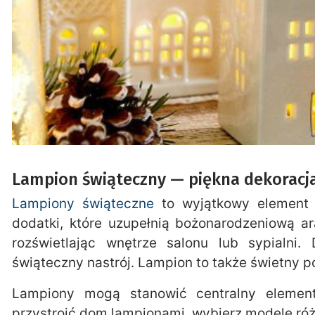
Lampion świąteczny — piękna dekorac
Lampiony świąteczne
to wyjątkowy element a
dodatki, które uzupełnią bożonarodzeniową ar
rozświetlając wnętrze salonu lub sypialni.
świąteczny nastrój. Lampion to także świetny p
Lampiony mogą stanowić centralny elemen
przystroić dom lampionami, wybierz modele róż