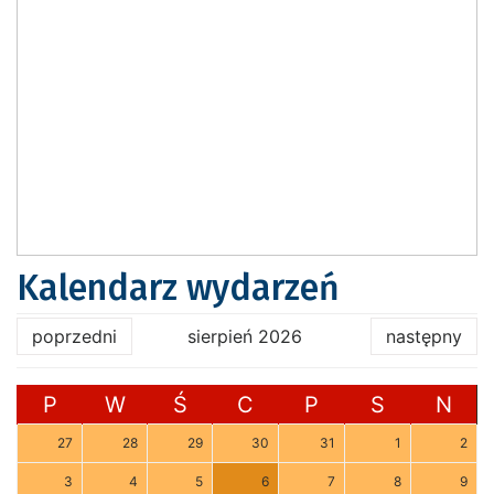
Kalendarz wydarzeń
poprzedni
sierpień 2026
następny
P
W
Ś
C
P
S
N
27
28
29
30
31
1
2
3
4
5
6
7
8
9