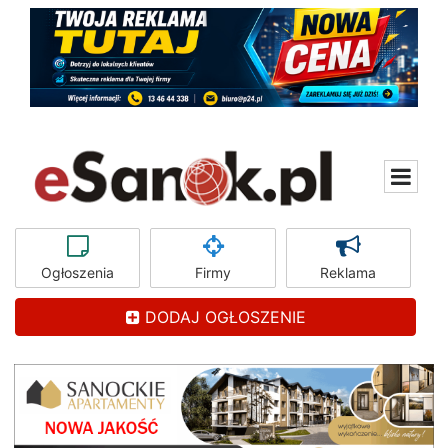
Ogłoszenia
Firmy
Reklama
DODAJ OGŁOSZENIE