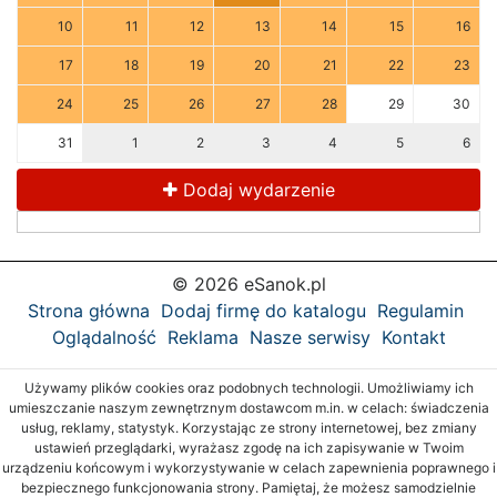
10
11
12
13
14
15
16
17
18
19
20
21
22
23
24
25
26
27
28
29
30
31
1
2
3
4
5
6
Dodaj wydarzenie
© 2026 eSanok.pl
Strona główna
Dodaj firmę do katalogu
Regulamin
Oglądalność
Reklama
Nasze serwisy
Kontakt
Używamy plików cookies oraz podobnych technologii. Umożliwiamy ich
umieszczanie naszym zewnętrznym dostawcom m.in. w celach: świadczenia
usług, reklamy, statystyk. Korzystając ze strony internetowej, bez zmiany
ustawień przeglądarki, wyrażasz zgodę na ich zapisywanie w Twoim
urządzeniu końcowym i wykorzystywanie w celach zapewnienia poprawnego i
bezpiecznego funkcjonowania strony. Pamiętaj, że możesz samodzielnie