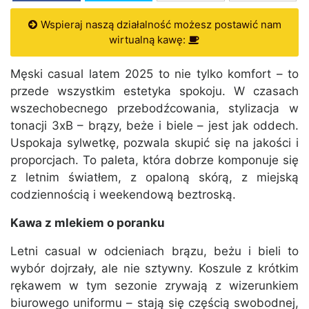
Wspieraj naszą działalność możesz postawić nam
wirtualną kawę:
Męski casual latem 2025 to nie tylko komfort – to
przede wszystkim estetyka spokoju. W czasach
wszechobecnego przebodźcowania, stylizacja w
tonacji 3xB – brązy, beże i biele – jest jak oddech.
Uspokaja sylwetkę, pozwala skupić się na jakości i
proporcjach. To paleta, która dobrze komponuje się
z letnim światłem, z opaloną skórą, z miejską
codziennością i weekendową beztroską.
Kawa z mlekiem o poranku
Letni casual w odcieniach brązu, beżu i bieli to
wybór dojrzały, ale nie sztywny. Koszule z krótkim
rękawem w tym sezonie zrywają z wizerunkiem
biurowego uniformu – stają się częścią swobodnej,