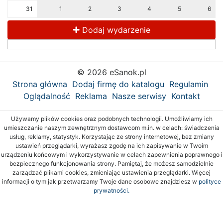
31
1
2
3
4
5
6
Dodaj wydarzenie
© 2026 eSanok.pl
Strona główna
Dodaj firmę do katalogu
Regulamin
Oglądalność
Reklama
Nasze serwisy
Kontakt
Używamy plików cookies oraz podobnych technologii. Umożliwiamy ich
umieszczanie naszym zewnętrznym dostawcom m.in. w celach: świadczenia
usług, reklamy, statystyk. Korzystając ze strony internetowej, bez zmiany
ustawień przeglądarki, wyrażasz zgodę na ich zapisywanie w Twoim
urządzeniu końcowym i wykorzystywanie w celach zapewnienia poprawnego i
bezpiecznego funkcjonowania strony. Pamiętaj, że możesz samodzielnie
zarządzać plikami cookies, zmieniając ustawienia przeglądarki. Więcej
informacji o tym jak przetwarzamy Twoje dane osobowe znajdziesz w
polityce
prywatności.