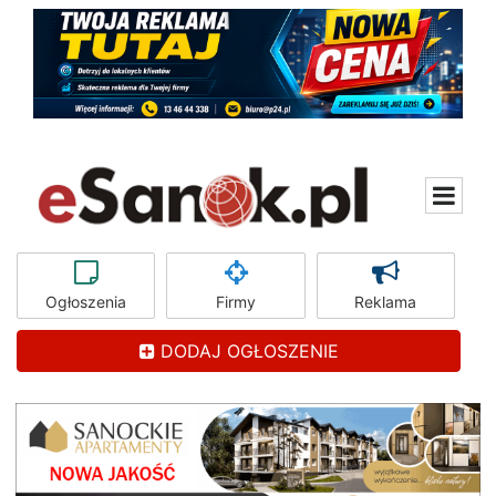
Ogłoszenia
Firmy
Reklama
DODAJ OGŁOSZENIE