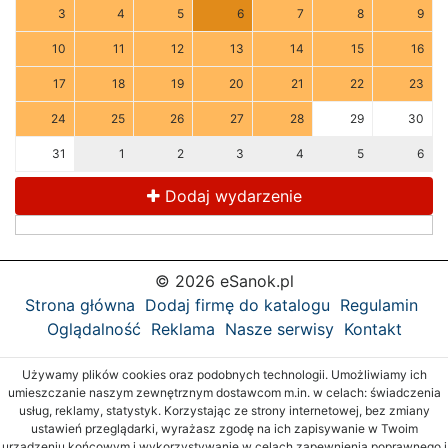
3
4
5
6
7
8
9
10
11
12
13
14
15
16
17
18
19
20
21
22
23
24
25
26
27
28
29
30
31
1
2
3
4
5
6
Dodaj wydarzenie
© 2026 eSanok.pl
Strona główna
Dodaj firmę do katalogu
Regulamin
Oglądalność
Reklama
Nasze serwisy
Kontakt
Używamy plików cookies oraz podobnych technologii. Umożliwiamy ich
umieszczanie naszym zewnętrznym dostawcom m.in. w celach: świadczenia
usług, reklamy, statystyk. Korzystając ze strony internetowej, bez zmiany
ustawień przeglądarki, wyrażasz zgodę na ich zapisywanie w Twoim
urządzeniu końcowym i wykorzystywanie w celach zapewnienia poprawnego i