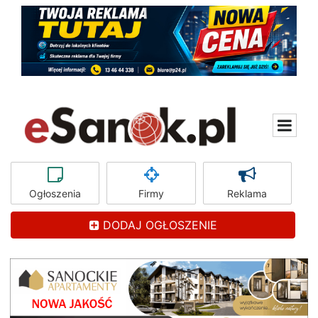
Ogłoszenia
Firmy
Reklama
DODAJ OGŁOSZENIE