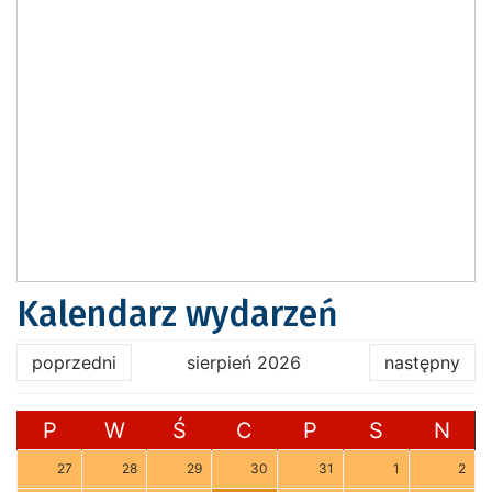
Kalendarz wydarzeń
poprzedni
sierpień 2026
następny
P
W
Ś
C
P
S
N
27
28
29
30
31
1
2