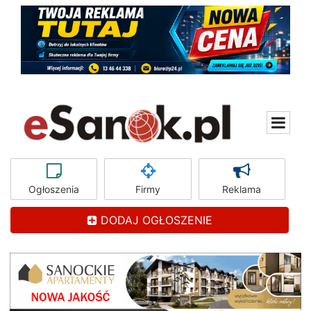
Ogłoszenia
Firmy
Reklama
DODAJ OGŁOSZENIE