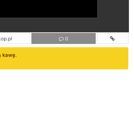
op.pl
0
ą kawę.