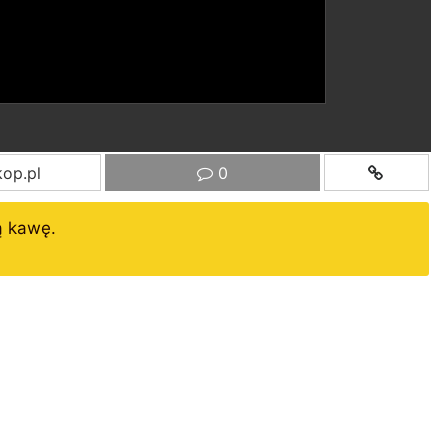
op.pl
0
ą kawę.