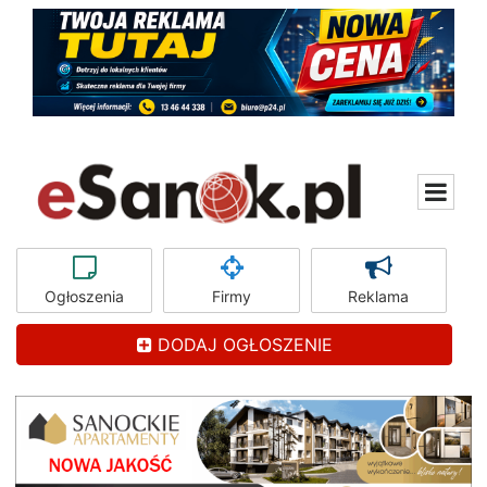
Ogłoszenia
Firmy
Reklama
DODAJ OGŁOSZENIE