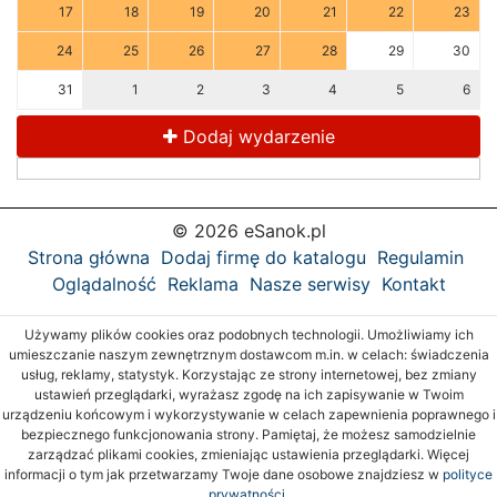
17
18
19
20
21
22
23
24
25
26
27
28
29
30
31
1
2
3
4
5
6
Dodaj wydarzenie
© 2026 eSanok.pl
Strona główna
Dodaj firmę do katalogu
Regulamin
Oglądalność
Reklama
Nasze serwisy
Kontakt
Używamy plików cookies oraz podobnych technologii. Umożliwiamy ich
umieszczanie naszym zewnętrznym dostawcom m.in. w celach: świadczenia
usług, reklamy, statystyk. Korzystając ze strony internetowej, bez zmiany
ustawień przeglądarki, wyrażasz zgodę na ich zapisywanie w Twoim
urządzeniu końcowym i wykorzystywanie w celach zapewnienia poprawnego i
bezpiecznego funkcjonowania strony. Pamiętaj, że możesz samodzielnie
zarządzać plikami cookies, zmieniając ustawienia przeglądarki. Więcej
informacji o tym jak przetwarzamy Twoje dane osobowe znajdziesz w
polityce
prywatności.