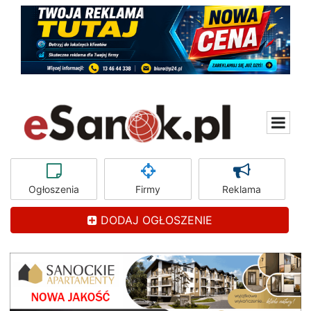
Ogłoszenia
Firmy
Reklama
DODAJ OGŁOSZENIE