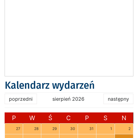
Kalendarz wydarzeń
poprzedni
sierpień 2026
następny
P
W
Ś
C
P
S
N
27
28
29
30
31
1
2