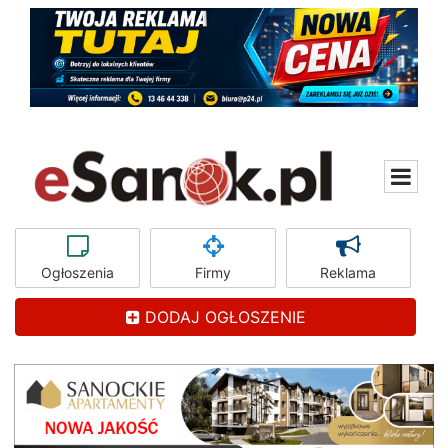
Ogłoszenia
Firmy
Reklama
DODAJ OGŁOSZENIE