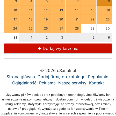
3
4
5
6
7
8
9
10
11
12
13
14
15
16
17
18
19
20
21
22
23
24
25
26
27
28
29
30
31
1
2
3
4
5
6
Dodaj wydarzenie
© 2026 eSanok.pl
Strona główna
Dodaj firmę do katalogu
Regulamin
Oglądalność
Reklama
Nasze serwisy
Kontakt
Używamy plików cookies oraz podobnych technologii. Umożliwiamy ich
umieszczanie naszym zewnętrznym dostawcom m.in. w celach: świadczenia
usług, reklamy, statystyk. Korzystając ze strony internetowej, bez zmiany
ustawień przeglądarki, wyrażasz zgodę na ich zapisywanie w Twoim
urządzeniu końcowym i wykorzystywanie w celach zapewnienia poprawnego i