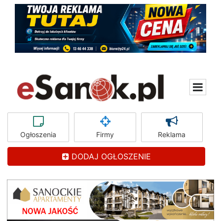
Ogłoszenia
Firmy
Reklama
DODAJ OGŁOSZENIE