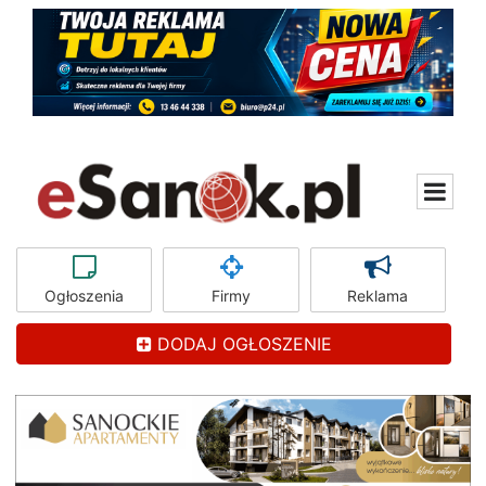
Ogłoszenia
Firmy
Reklama
DODAJ OGŁOSZENIE