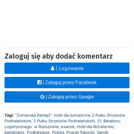
Zaloguj się aby dodać komentarz
| Logowanie
| Zaloguj przez Facebook
| Zaloguj przez Google
Tagi:
"Żołnierska Pamięć". Hołd dla bohaterów 2 Pułku Strzelców
Podhalańskich
,
2 Pułku Strzelców Podhalańskich
,
21. Batalionu
Logistycznego w Rzeszowie
,
esanok
,
Hołd dla Bohaterów
,
pamiętamy
,
Podkarpacie
,
Polska
,
Powiat Sanocki
,
Sanok