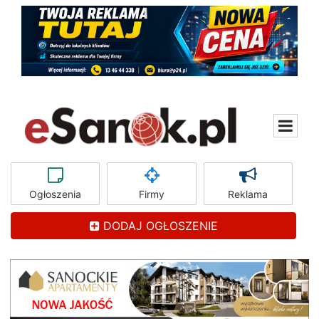
Ogłoszenia
Firmy
Reklama
DODAJ OGŁOSZENIE