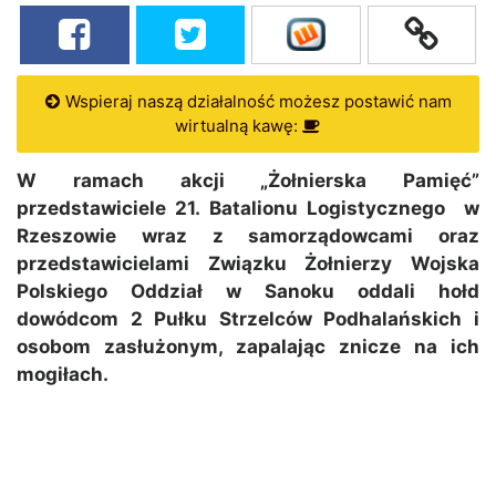
Wspieraj naszą działalność możesz postawić nam
wirtualną kawę:
W ramach akcji „Żołnierska Pamięć”
przedstawiciele 21. Batalionu Logistycznego w
Rzeszowie wraz z samorządowcami oraz
przedstawicielami Związku Żołnierzy Wojska
Polskiego Oddział w Sanoku oddali hołd
dowódcom 2 Pułku Strzelców Podhalańskich i
osobom zasłużonym, zapalając znicze na ich
mogiłach.