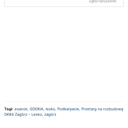
Zgłoś naruszenie
Tagi:
esanok
,
GDDKiA
,
lesko
,
Podkarpacie
,
Przetarg na rozbudowę
DK84 Zagórz – Lesko
,
zagórz