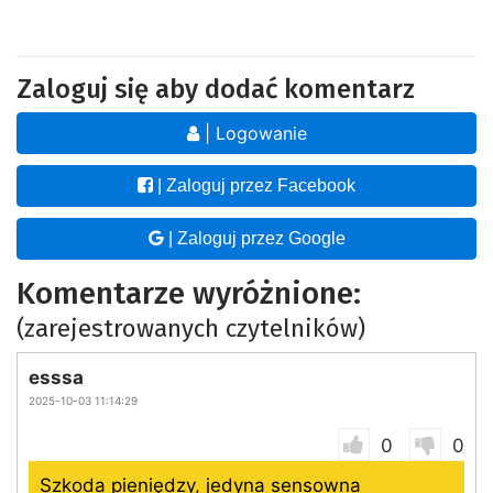
Zaloguj się aby dodać komentarz
| Logowanie
| Zaloguj przez Facebook
| Zaloguj przez Google
Komentarze wyróżnione:
(zarejestrowanych czytelników)
esssa
2025-10-03 11:14:29
0
0
Szkoda pieniędzy, jedyna sensowna