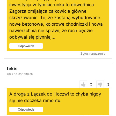
inwestycja w tym kierunku to obwodnica
Zagórza omijająca całkowicie główne
skrzyżowanie. To, że zostaną wybudowane
nowe betonowe, kolorowe chodniczki i nowa
nawierzchnia nie sprawi, że ruch będzie
odbywał się płynniej...
Odpowiedz
Zgłoś naruszenie
tekis
2025-10-03 13:10:08
0
0
A droga z Łączek do Hoczwi to chyba nigdy
się nie doczeka remontu.
Odpowiedz