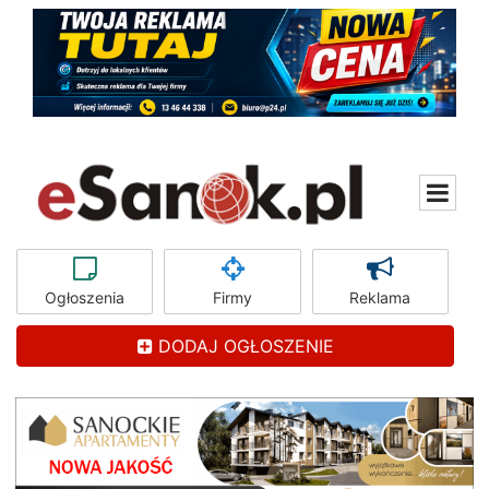
Ogłoszenia
Firmy
Reklama
DODAJ OGŁOSZENIE