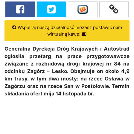
Wspieraj naszą działalność możesz postawić nam
wirtualną kawę:
Generalna Dyrekcja Dróg Krajowych i Autostrad
ogłosiła przetarg na prace przygotowawcze
związane z rozbudową drogi krajowej nr 84 na
odcinku Zagórz – Lesko. Obejmuje on około 4,9
km trasy, w tym dwa mosty: na rzece Osława w
Zagórzu oraz na rzece San w Postołowie. Termin
składania ofert mija 14 listopada br.