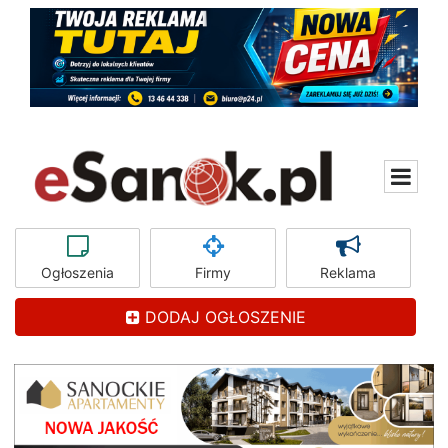
Ogłoszenia
Firmy
Reklama
DODAJ OGŁOSZENIE