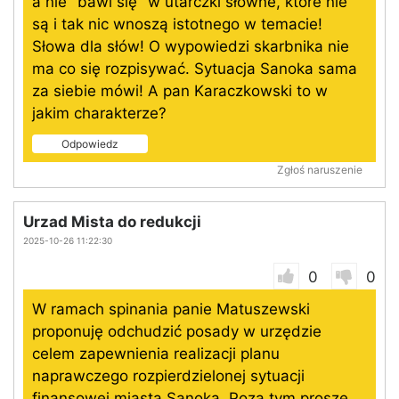
a nie "bawi się" w utarczki słowne, które nie
są i tak nic wnoszą istotnego w temacie!
Słowa dla słów! O wypowiedzi skarbnika nie
ma co się rozpisywać. Sytuacja Sanoka sama
za siebie mówi! A pan Karaczkowski to w
jakim charakterze?
Odpowiedz
Zgłoś naruszenie
Urzad Mista do redukcji
2025-10-26 11:22:30
0
0
W ramach spinania panie Matuszewski
proponuję odchudzić posady w urzędzie
celem zapewnienia realizacji planu
naprawczego rozpierdzielonej sytuacji
finansowej miasta Sanoka. Poza tym proszę