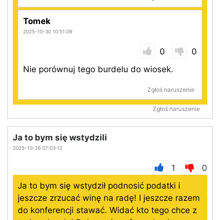
Tomek
2025-10-30 10:51:09
0
0
Nie porównuj tego burdelu do wiosek.
Zgłoś naruszenie
Zgłoś naruszenie
Ja to bym się wstydzili
2025-10-26 07:03:12
1
0
Ja to bym się wstydził podnosić podatki i
jeszcze zrzucać winę na radę! I jeszcze razem
do konferencji stawać. Widać kto tego chce z