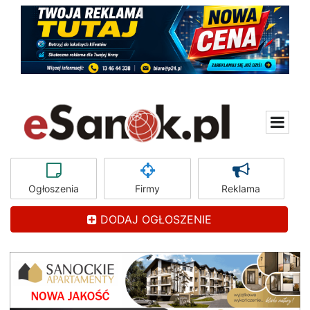
Ogłoszenia
Firmy
Reklama
DODAJ OGŁOSZENIE