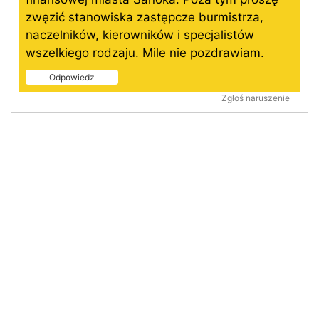
zwęzić stanowiska zastępcze burmistrza,
naczelników, kierowników i specjalistów
wszelkiego rodzaju. Mile nie pozdrawiam.
Odpowiedz
Zgłoś naruszenie