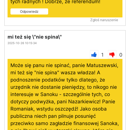
tych radnych ! Dobrze, że referendum!
Odpowiedz
Zgłoś naruszenie
mi też się \"nie spina\"
2025-10-26 10:15:34
1
0
Może się panu nie spinać, panie Matuszewski,
mi też się "nie spina" wasza władza! A
podnoszenie podatków tylko dlatego, że
urzędnik nie dostanie pieniędzy, to nikogo nie
interesuje w Sanoku - szczególnie tych, co
dotyczy podwyżka, pani Nazarkiewicz! Panie
Romaniak, wstydu oszczędź! Jako osoba
publiczna niech pan pilnuje posunięć
przeciwko samo zagładzie finansowej Sanoka,