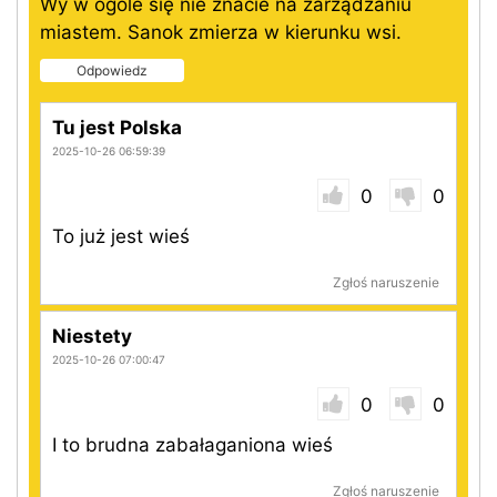
Wy w ogóle się nie znacie na zarządzaniu
miastem. Sanok zmierza w kierunku wsi.
Odpowiedz
Tu jest Polska
2025-10-26 06:59:39
0
0
To już jest wieś
Zgłoś naruszenie
Niestety
2025-10-26 07:00:47
0
0
I to brudna zabałaganiona wieś
Zgłoś naruszenie