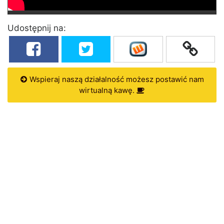
Udostępnij na:
Wspieraj naszą działalność możesz postawić nam
wirtualną kawę.