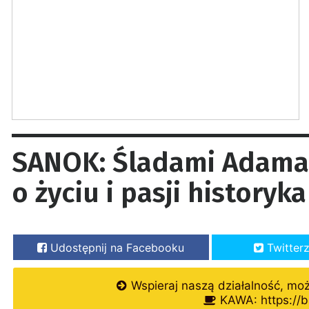
SANOK: Śladami Adama 
o życiu i pasji historyka
Udostępnij na Facebooku
Twitter
Wspieraj naszą działalność, mo
KAWA: https://b