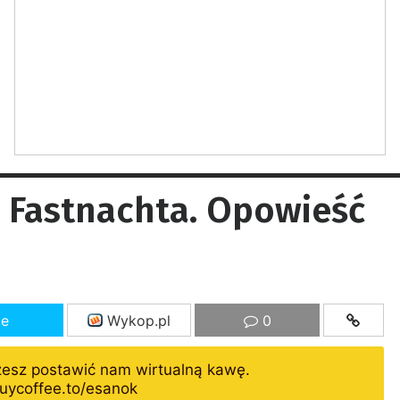
Fastnachta. Opowieść
ze
Wykop.pl
0
żesz postawić nam wirtualną kawę.
uycoffee.to/esanok