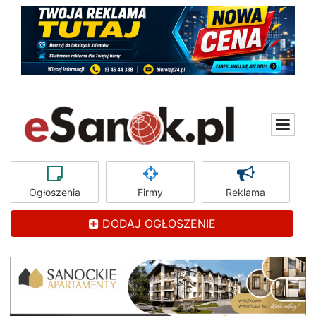
Ogłoszenia
Firmy
Reklama
DODAJ OGŁOSZENIE