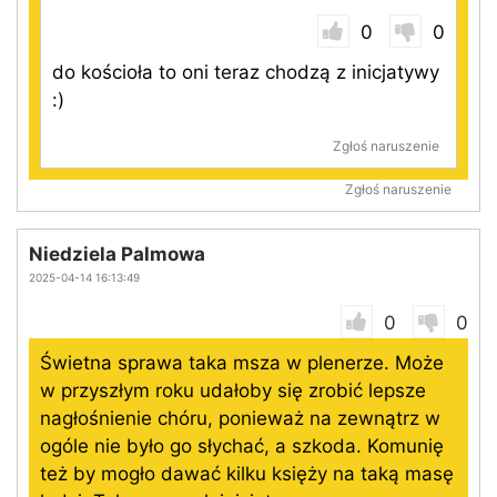
0
0
do kościoła to oni teraz chodzą z inicjatywy
:)
Zgłoś naruszenie
Zgłoś naruszenie
Niedziela Palmowa
2025-04-14 16:13:49
0
0
Świetna sprawa taka msza w plenerze. Może
w przyszłym roku udałoby się zrobić lepsze
nagłośnienie chóru, ponieważ na zewnątrz w
ogóle nie było go słychać, a szkoda. Komunię
też by mogło dawać kilku księży na taką masę