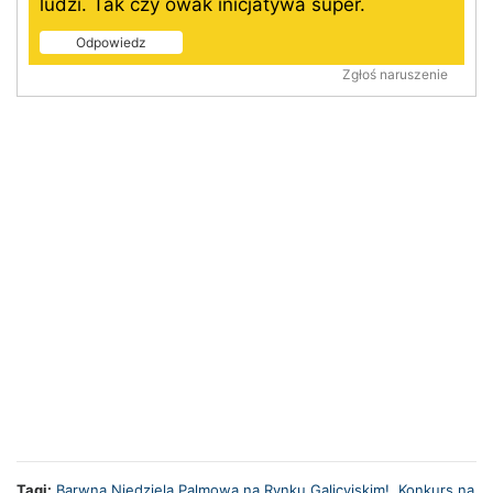
ludzi. Tak czy owak inicjatywa super.
Odpowiedz
Zgłoś naruszenie
Tagi:
Barwna Niedziela Palmowa na Rynku Galicyjskim!
,
Konkurs na