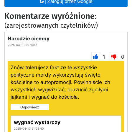
| Zaloguj przez Google
Komentarze wyróżnione:
(zarejestrowanych czytelników)
Narodzie ciemny
2025-04-13 18:56:13
1
0
Znów tolerujesz fakt ze te wszystkie
polityczne mordy wykorzystują święto
kościelne to autopromocji. Powinniście ich
wszystkich wygwizdać, obrzucić zgniłymi
jajkami i wygnać do kościoła.
Odpowiedz
wygnać wystarczy
2025-04-13 21:28:40