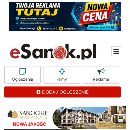
Ogłoszenia
Firmy
Reklama
DODAJ OGŁOSZENIE