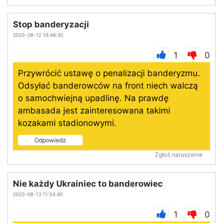
Stop banderyzacji
2025-08-12 19:48:30
1
0
Przywrócić ustawę o penalizacji banderyzmu.
Odsyłać banderowców na front niech walczą
o samochwiejną upadlinę. Na prawdę
ambasada jest zainteresowana takimi
kozakami stadionowymi.
Odpowiedz
Zgłoś naruszenie
Nie każdy Ukrainiec to banderowiec
2025-08-13 11:54:40
1
0