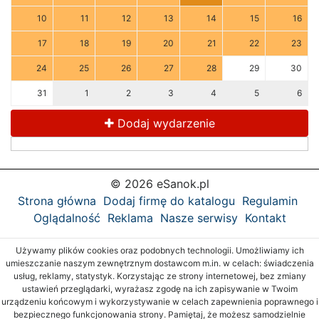
10
11
12
13
14
15
16
17
18
19
20
21
22
23
24
25
26
27
28
29
30
31
1
2
3
4
5
6
Dodaj wydarzenie
© 2026 eSanok.pl
Strona główna
Dodaj firmę do katalogu
Regulamin
Oglądalność
Reklama
Nasze serwisy
Kontakt
Używamy plików cookies oraz podobnych technologii. Umożliwiamy ich
umieszczanie naszym zewnętrznym dostawcom m.in. w celach: świadczenia
usług, reklamy, statystyk. Korzystając ze strony internetowej, bez zmiany
ustawień przeglądarki, wyrażasz zgodę na ich zapisywanie w Twoim
urządzeniu końcowym i wykorzystywanie w celach zapewnienia poprawnego i
bezpiecznego funkcjonowania strony. Pamiętaj, że możesz samodzielnie