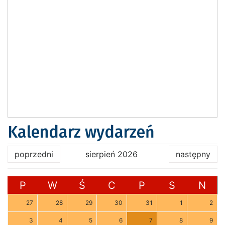
Kalendarz wydarzeń
poprzedni
sierpień 2026
następny
P
W
Ś
C
P
S
N
27
28
29
30
31
1
2
3
4
5
6
7
8
9