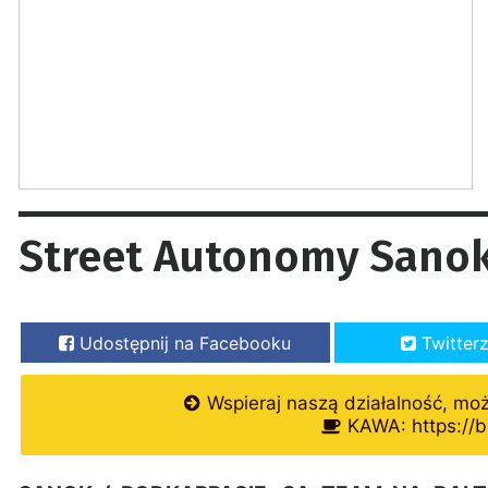
Street Autonomy Sanok
Udostępnij na Facebooku
Twitter
Wspieraj naszą działalność, mo
KAWA: https://b