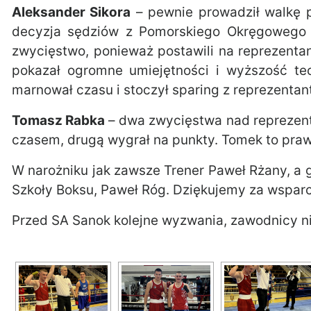
Aleksander Sikora
– pewnie prowadził walkę p
decyzja sędziów z Pomorskiego Okręgowego 
zwycięstwo, ponieważ postawili na reprezent
pokazał ogromne umiejętności i wyższość te
marnował czasu i stoczył sparing z reprezenta
Tomasz Rabka
– dwa zwycięstwa nad reprezent
czasem, drugą wygrał na punkty. Tomek to praw
W narożniku jak zawsze Trener Paweł Rżany, a g
Szkoły Boksu, Paweł Róg. Dziękujemy za wsparc
Przed SA Sanok kolejne wyzwania, zawodnicy n