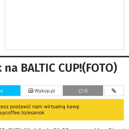
 na BALTIC CUP!(FOTO)
ze
Wykop.pl
0
żesz postawić nam wirtualną kawę.
uycoffee.to/esanok