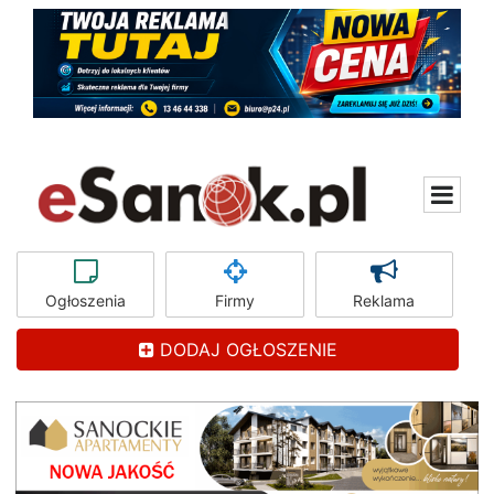
Ogłoszenia
Firmy
Reklama
DODAJ OGŁOSZENIE