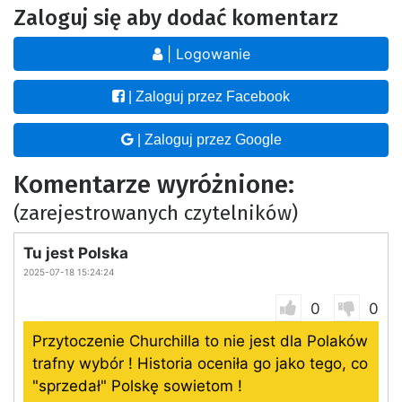
Zaloguj się aby dodać komentarz
| Logowanie
| Zaloguj przez Facebook
| Zaloguj przez Google
Komentarze wyróżnione:
(zarejestrowanych czytelników)
Tu jest Polska
2025-07-18 15:24:24
0
0
Przytoczenie Churchilla to nie jest dla Polaków
trafny wybór ! Historia oceniła go jako tego, co
"sprzedał" Polskę sowietom !