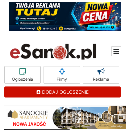
Ogłoszenia
Firmy
Reklama
DODAJ OGŁOSZENIE