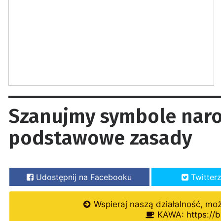
Szanujmy symbole naro
podstawowe zasady
Udostępnij na Facebooku
Twitter
Wspieraj naszą działalność, mo
KAWA: https://b