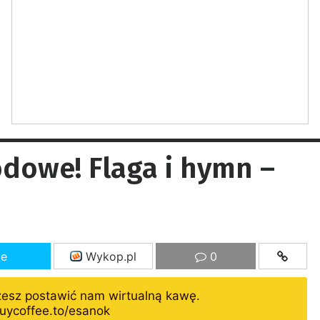
dowe! Flaga i hymn –
ze
Wykop.pl
0
żesz postawić nam wirtualną kawę.
uycoffee.to/esanok