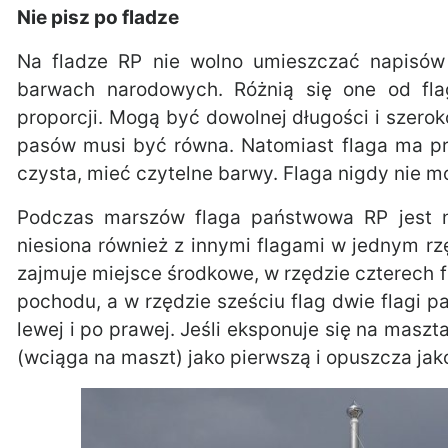
Nie pisz po fladze
Na fladze RP nie wolno umieszczać napisów 
barwach narodowych. Różnią się one od fla
proporcji. Mogą być dowolnej długości i szero
pasów musi być równa. Natomiast flaga ma pr
czysta, mieć czytelne barwy. Flaga nigdy nie m
Podczas marszów flaga państwowa RP jest n
niesiona również z innymi flagami w jednym rz
zajmuje miejsce środkowe, w rzędzie czterech fl
pochodu, a w rzędzie sześciu flag dwie flagi 
lewej i po prawej. Jeśli eksponuje się na masz
(wciąga na maszt) jako pierwszą i opuszcza jako