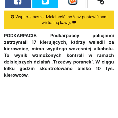
Wspieraj naszą działalność możesz postawić nam
wirtualną kawę:
PODKARPACIE. Podkarpaccy policjanci
zatrzymali 17 kierujących, którzy wsiedli za
kierownicę, mimo wypitego wcześniej alkoholu.
To wynik wzmożonych kontroli w ramach
dzisiejszych działań „Trzeźwy poranek”. W ciągu
kilku godzin skontrolowano blisko 10 tys.
kierowców.