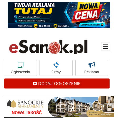
Ogłoszenia
Firmy
Reklama
DODAJ OGŁOSZENIE