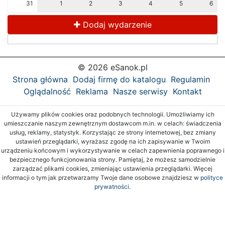
31
1
2
3
4
5
6
Dodaj wydarzenie
© 2026 eSanok.pl
Strona główna
Dodaj firmę do katalogu
Regulamin
Oglądalność
Reklama
Nasze serwisy
Kontakt
Używamy plików cookies oraz podobnych technologii. Umożliwiamy ich
umieszczanie naszym zewnętrznym dostawcom m.in. w celach: świadczenia
usług, reklamy, statystyk. Korzystając ze strony internetowej, bez zmiany
ustawień przeglądarki, wyrażasz zgodę na ich zapisywanie w Twoim
urządzeniu końcowym i wykorzystywanie w celach zapewnienia poprawnego i
bezpiecznego funkcjonowania strony. Pamiętaj, że możesz samodzielnie
zarządzać plikami cookies, zmieniając ustawienia przeglądarki. Więcej
informacji o tym jak przetwarzamy Twoje dane osobowe znajdziesz w
polityce
prywatności.