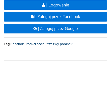
| Logowanie
| Zaloguj przez Facebook
| Zaloguj przez Google
Tagi:
esanok
,
Podkarpacie
,
trzeźwy poranek