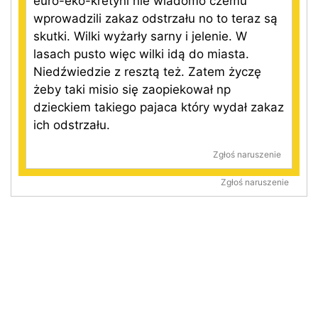
euro-eko-kretyni nie wiadomo czemu
wprowadzili zakaz odstrzału no to teraz są
skutki. Wilki wyżarły sarny i jelenie. W
lasach pusto więc wilki idą do miasta.
Niedźwiedzie z resztą też. Zatem życzę
żeby taki misio się zaopiekował np
dzieckiem takiego pajaca który wydał zakaz
ich odstrzału.
Zgłoś naruszenie
Zgłoś naruszenie