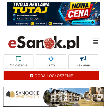
Ogłoszenia
Firmy
Reklama
DODAJ OGŁOSZENIE