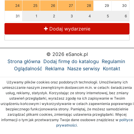
24
25
26
27
28
29
30
31
1
2
3
4
5
6
Dodaj wydarzenie
© 2026 eSanok.pl
Strona główna
Dodaj firmę do katalogu
Regulamin
Oglądalność
Reklama
Nasze serwisy
Kontakt
Używamy plików cookies oraz podobnych technologii. Umożliwiamy ich
umieszczanie naszym zewnętrznym dostawcom m.in. w celach: świadczenia
usług, reklamy, statystyk. Korzystając ze strony internetowej, bez zmiany
ustawień przeglądarki, wyrażasz zgodę na ich zapisywanie w Twoim
urządzeniu końcowym i wykorzystywanie w celach zapewnienia poprawnego i
bezpiecznego funkcjonowania strony. Pamiętaj, że możesz samodzielnie
zarządzać plikami cookies, zmieniając ustawienia przeglądarki. Więcej
informacji o tym jak przetwarzamy Twoje dane osobowe znajdziesz w
polityce
prywatności.