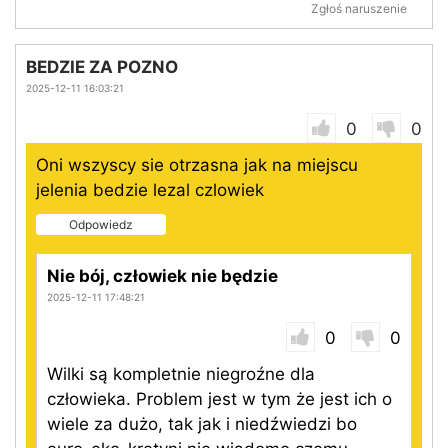
Zgłoś naruszenie
BEDZIE ZA POZNO
2025-12-11 16:03:21
0
0
Oni wszyscy sie otrzasna jak na miejscu
jelenia bedzie lezal czlowiek
Odpowiedz
Nie bój, człowiek nie będzie
2025-12-11 17:48:21
0
0
Wilki są kompletnie niegroźne dla
człowieka. Problem jest w tym że jest ich o
wiele za dużo, tak jak i niedźwiedzi bo