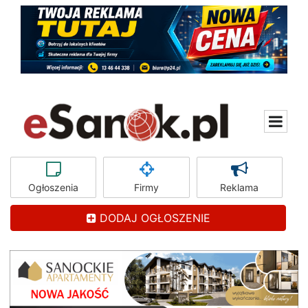
Ogłoszenia
Firmy
Reklama
DODAJ OGŁOSZENIE