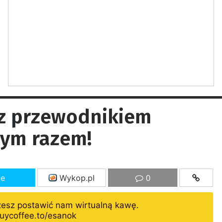
 z przewodnikiem
tym razem!
ze
Wykop.pl
0
żesz postawić nam wirtualną kawę.
uycoffee.to/esanok