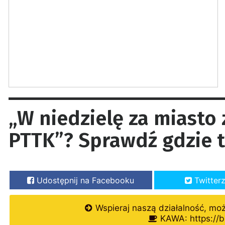
„W niedzielę za miasto
PTTK”? Sprawdź gdzie 
Udostępnij na Facebooku
Twitter
Wspieraj naszą działalność, mo
KAWA: https://b