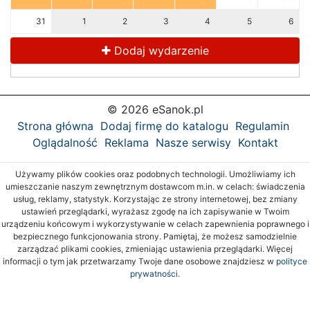
31
1
2
3
4
5
6
Dodaj wydarzenie
© 2026 eSanok.pl
Strona główna
Dodaj firmę do katalogu
Regulamin
Oglądalność
Reklama
Nasze serwisy
Kontakt
Używamy plików cookies oraz podobnych technologii. Umożliwiamy ich
umieszczanie naszym zewnętrznym dostawcom m.in. w celach: świadczenia
usług, reklamy, statystyk. Korzystając ze strony internetowej, bez zmiany
ustawień przeglądarki, wyrażasz zgodę na ich zapisywanie w Twoim
urządzeniu końcowym i wykorzystywanie w celach zapewnienia poprawnego i
bezpiecznego funkcjonowania strony. Pamiętaj, że możesz samodzielnie
zarządzać plikami cookies, zmieniając ustawienia przeglądarki. Więcej
informacji o tym jak przetwarzamy Twoje dane osobowe znajdziesz w
polityce
prywatności.