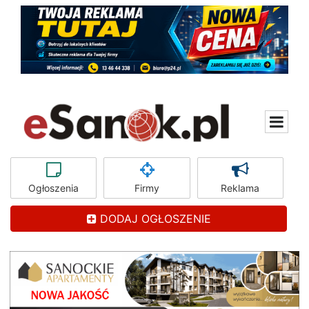
Ogłoszenia
Firmy
Reklama
DODAJ OGŁOSZENIE