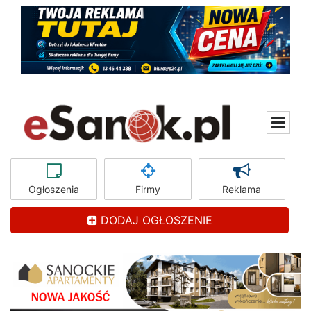
Ogłoszenia
Firmy
Reklama
DODAJ OGŁOSZENIE