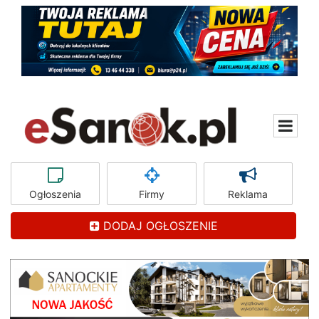
Ogłoszenia
Firmy
Reklama
DODAJ OGŁOSZENIE