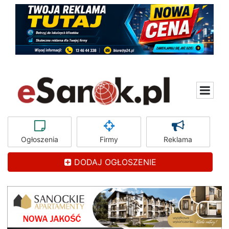
Ogłoszenia
Firmy
Reklama
DODAJ OGŁOSZENIE