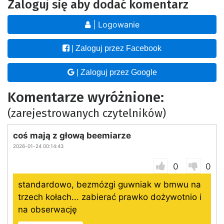
Zaloguj się aby dodać komentarz
| Logowanie
| Zaloguj przez Facebook
| Zaloguj przez Google
Komentarze wyróżnione:
(zarejestrowanych czytelników)
coś mają z głową beemiarze
2026-01-24 00:14:43
0
0
standardowo, bezmózgi guwniak w bmwu na
trzech kołach... zabierać prawko dożywotnio i
na obserwację