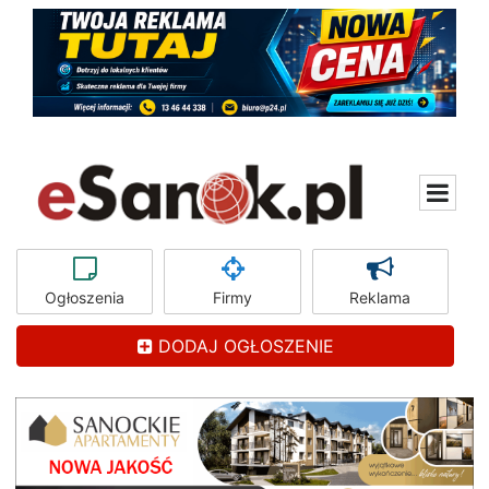
Ogłoszenia
Firmy
Reklama
DODAJ OGŁOSZENIE