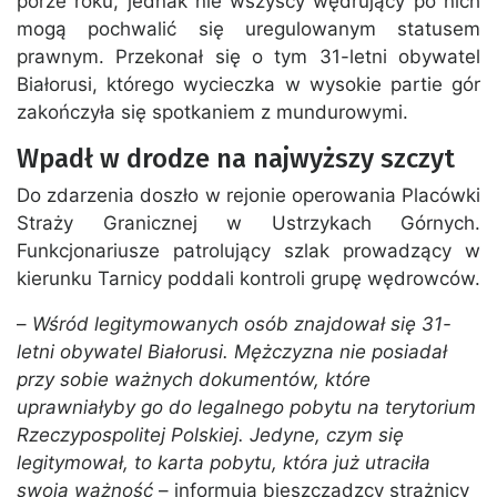
porze roku, jednak nie wszyscy wędrujący po nich
mogą pochwalić się uregulowanym statusem
prawnym. Przekonał się o tym 31-letni obywatel
Białorusi, którego wycieczka w wysokie partie gór
zakończyła się spotkaniem z mundurowymi.
Wpadł w drodze na najwyższy szczyt
Do zdarzenia doszło w rejonie operowania Placówki
Straży Granicznej w Ustrzykach Górnych.
Funkcjonariusze patrolujący szlak prowadzący w
kierunku Tarnicy poddali kontroli grupę wędrowców.
–
Wśród legitymowanych osób znajdował się 31-
letni obywatel Białorusi. Mężczyzna nie posiadał
przy sobie ważnych dokumentów, które
uprawniałyby go do legalnego pobytu na terytorium
Rzeczypospolitej Polskiej. Jedyne, czym się
legitymował, to karta pobytu, która już utraciła
swoją ważność
– informują bieszczadzcy strażnicy