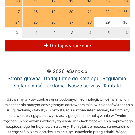
10
11
12
13
14
15
16
17
18
19
20
21
22
23
24
25
26
27
28
29
30
31
1
2
3
4
5
6
Dodaj wydarzenie
© 2026 eSanok.pl
Strona główna
Dodaj firmę do katalogu
Regulamin
Oglądalność
Reklama
Nasze serwisy
Kontakt
Używamy plików cookies oraz podobnych technologii. Umożliwiamy ich
umieszczanie naszym zewnętrznym dostawcom m.in. w celach: świadczenia
usług, reklamy, statystyk. Korzystając ze strony internetowej, bez zmiany
ustawień przeglądarki, wyrażasz zgodę na ich zapisywanie w Twoim
urządzeniu końcowym i wykorzystywanie w celach zapewnienia poprawnego i
bezpiecznego funkcjonowania strony. Pamiętaj, że możesz samodzielnie
zarządzać plikami cookies, zmieniając ustawienia przeglądarki. Więcej