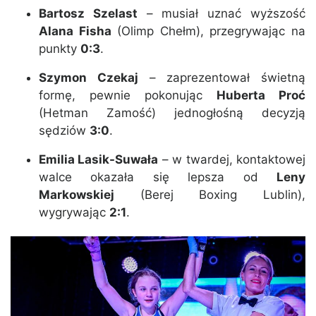
Bartosz Szelast
– musiał uznać wyższość
Alana Fisha
(Olimp Chełm), przegrywając na
punkty
0:3
.
Szymon Czekaj
– zaprezentował świetną
formę, pewnie pokonując
Huberta Proć
(Hetman Zamość) jednogłośną decyzją
sędziów
3:0
.
Emilia Lasik-Suwała
– w twardej, kontaktowej
walce okazała się lepsza od
Leny
Markowskiej
(Berej Boxing Lublin),
wygrywając
2:1
.