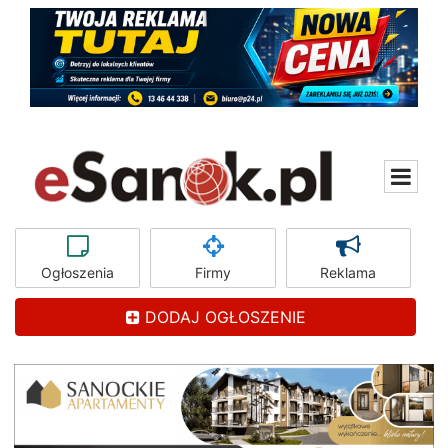
Ogłoszenia
Firmy
Reklama
DODAJ OGŁOSZENIE