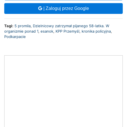
| Zaloguj przez Google
Tagi:
5 promila
,
Dzielnicowy zatrzymał pijanego 58-latka. W
organizmie ponad 1
,
esanok
,
KPP Przemyśl
,
kronika policyjna
,
Podkarpacie