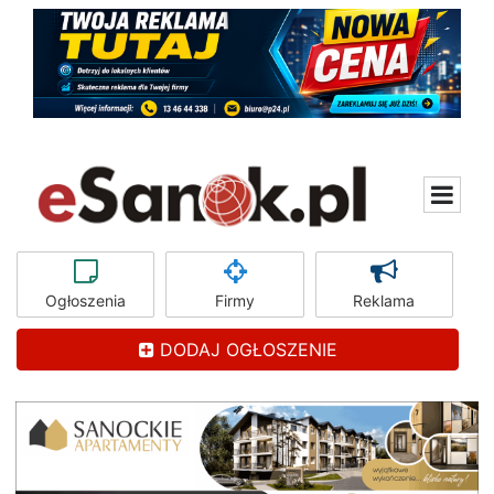
Ogłoszenia
Firmy
Reklama
DODAJ OGŁOSZENIE