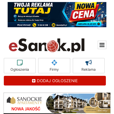
Ogłoszenia
Firmy
Reklama
DODAJ OGŁOSZENIE