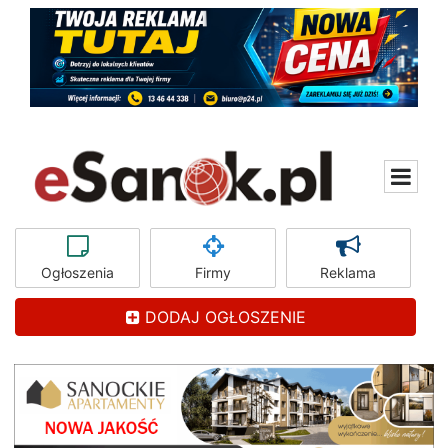
Ogłoszenia
Firmy
Reklama
DODAJ OGŁOSZENIE