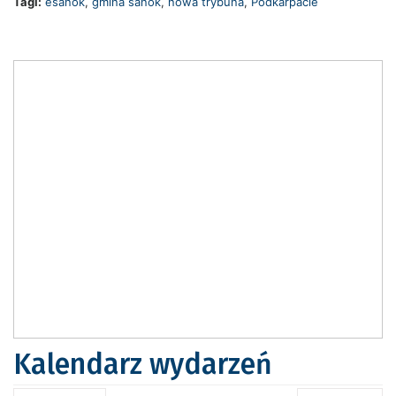
Tagi:
esanok
,
gmina sanok
,
nowa trybuna
,
Podkarpacie
Kalendarz wydarzeń