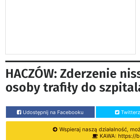
HACZÓW: Zderzenie niss
osoby trafiły do szpital
Udostępnij na Facebooku
Twitter
Wspieraj naszą działalność, mo
KAWA: https://b