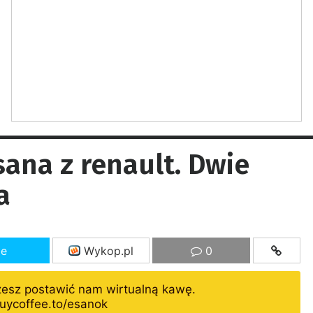
ana z renault. Dwie
a
ze
Wykop.pl
0
żesz postawić nam wirtualną kawę.
uycoffee.to/esanok