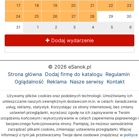
17
18
19
20
21
22
23
24
25
26
27
28
29
30
31
1
2
3
4
5
6
Dodaj wydarzenie
© 2026 eSanok.pl
Strona główna
Dodaj firmę do katalogu
Regulamin
Oglądalność
Reklama
Nasze serwisy
Kontakt
Używamy plików cookies oraz podobnych technologii. Umożliwiamy ich
umieszczanie naszym zewnętrznym dostawcom m.in. w celach: świadczenia
usług, reklamy, statystyk. Korzystając ze strony internetowej, bez zmiany
ustawień przeglądarki, wyrażasz zgodę na ich zapisywanie w Twoim
urządzeniu końcowym i wykorzystywanie w celach zapewnienia poprawnego i
bezpiecznego funkcjonowania strony. Pamiętaj, że możesz samodzielnie
zarządzać plikami cookies, zmieniając ustawienia przeglądarki. Więcej
informacji o tym jak przetwarzamy Twoje dane osobowe znajdziesz w
polityce