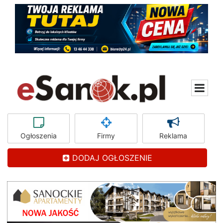
Ogłoszenia
Firmy
Reklama
DODAJ OGŁOSZENIE