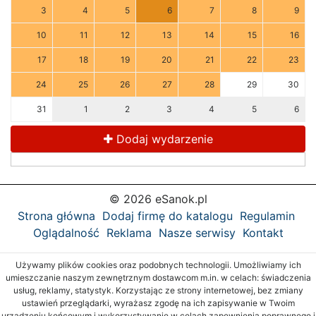
3
4
5
6
7
8
9
10
11
12
13
14
15
16
17
18
19
20
21
22
23
24
25
26
27
28
29
30
31
1
2
3
4
5
6
Dodaj wydarzenie
© 2026 eSanok.pl
Strona główna
Dodaj firmę do katalogu
Regulamin
Oglądalność
Reklama
Nasze serwisy
Kontakt
Używamy plików cookies oraz podobnych technologii. Umożliwiamy ich
umieszczanie naszym zewnętrznym dostawcom m.in. w celach: świadczenia
usług, reklamy, statystyk. Korzystając ze strony internetowej, bez zmiany
ustawień przeglądarki, wyrażasz zgodę na ich zapisywanie w Twoim
urządzeniu końcowym i wykorzystywanie w celach zapewnienia poprawnego i