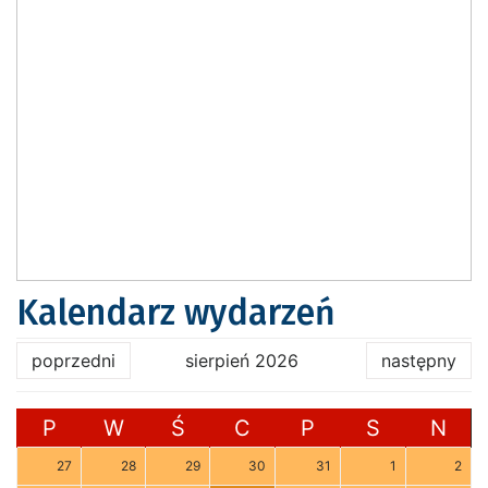
Kalendarz wydarzeń
poprzedni
sierpień 2026
następny
P
W
Ś
C
P
S
N
27
28
29
30
31
1
2