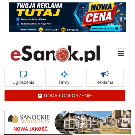
Ogłoszenia
Firmy
Reklama
DODAJ OGŁOSZENIE