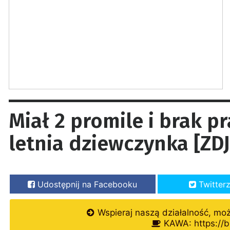
Miał 2 promile i brak p
letnia dziewczynka [ZD
Udostępnij na Facebooku
Twitter
Wspieraj naszą działalność, mo
KAWA: https://b