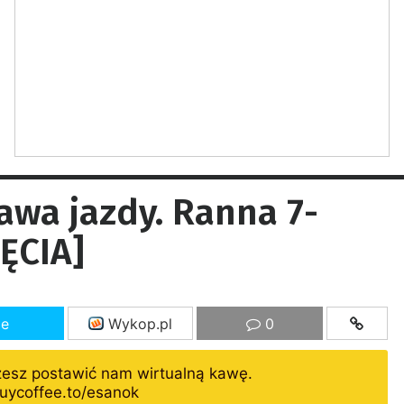
rawa jazdy. Ranna 7-
JĘCIA]
ze
Wykop.pl
0
żesz postawić nam wirtualną kawę.
uycoffee.to/esanok