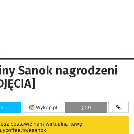
iny Sanok nagrodzeni
DJĘCIA]
ze
Wykop.pl
0
żesz postawić nam wirtualną kawę.
uycoffee.to/esanok