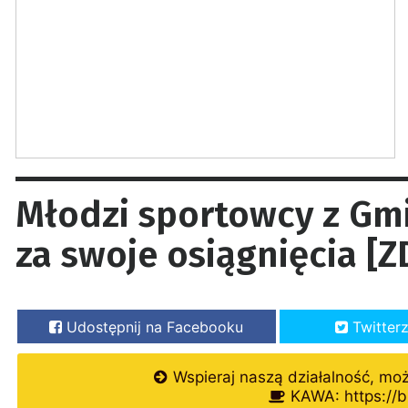
Młodzi sportowcy z Gm
za swoje osiągnięcia [Z
Udostępnij na Facebooku
Twitter
Wspieraj naszą działalność, mo
KAWA: https://b