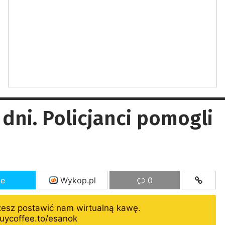
ni. Policjanci pomogli
ze
Wykop.pl
0
żesz postawić nam wirtualną kawę.
uycoffee.to/esanok