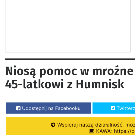
Niosą pomoc w mroźne d
45-latkowi z Humnisk
Udostępnij na Facebooku
Twitter
Wspieraj naszą działalność, mo
KAWA: https://b