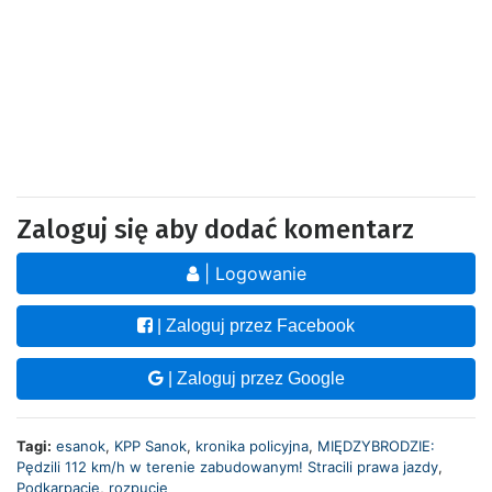
Zaloguj się aby dodać komentarz
| Logowanie
| Zaloguj przez Facebook
| Zaloguj przez Google
Tagi:
esanok
,
KPP Sanok
,
kronika policyjna
,
MIĘDZYBRODZIE:
Pędzili 112 km/h w terenie zabudowanym! Stracili prawa jazdy
,
Podkarpacie
,
rozpucie