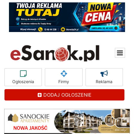
Ogłoszenia
Firmy
Reklama
DODAJ OGŁOSZENIE